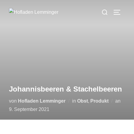
Zum
Suchen
Inhalt
SEITEN
nach:
springen
Johannisbeeren & Stachelbeeren
Veröffe
von
Hofladen Lemminger
in
Obst
,
Produkt
an
am
9. September 2021