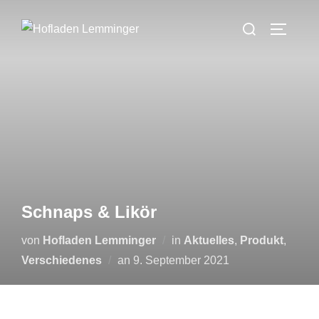
Zum
Suchen
Inhalt
SEITEN
nach:
springen
Schnaps & Likör
von
Hofladen Lemminger
in
Aktuelles
,
Produkt
,
Veröffentlicht
Verschiedenes
an
9. September 2021
am