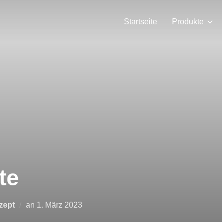
Startseite
Produkte
te
Veröffentlicht
zept
an
1. März 2023
am