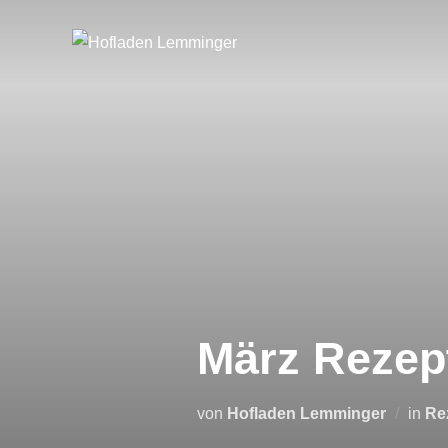
Zum
Inhalt
springen
März Rezep
von
Hofladen Lemminger
in
Re