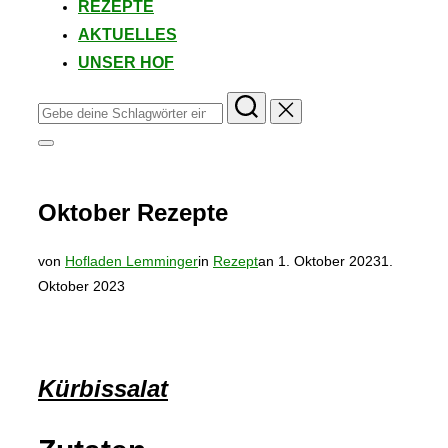
REZEPTE
AKTUELLES
UNSER HOF
Suchen
nach:
Seitenleiste
&
Navigation
umschalten
Oktober Rezepte
Veröffentlicht
von
Hofladen Lemminger
in
Rezept
an
1. Oktober 2023
1.
am
Oktober 2023
Kürbissalat