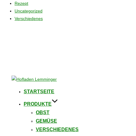
Rezept
Uncategorized
Verschiedenes
Zum
Inhalt
STARTSEITE
springen
PRODUKTE
OBST
GEMÜSE
VERSCHIEDENES