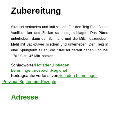
Zubereitung
Streusel verkneten und kalt stellen. Für den Teig Eier, Butter,
Vanillezucker und Zucker schaumig schlagen. Das Püree
unterheben, dann der Schmand und die Milch dazugeben.
Mehl mit Backpulver mischen und unterheben. Den Teig in
eine Springform füllen, die Streusel darauf geben und bei
170 ° C ca. 45 Min. backen.
Schlagwörter
Hofladen
,
Hofladen
Lemminger
,
mösbach
,
Regional
Beitragsautor
Verfasst von
Hofladen Lemminger
Beitragsnavigation
Previous
Previous
September Rezepte
Adresse
Renchtalstraße 21
77855 Achern
E-Mail: info@hofladen-lemminger.de