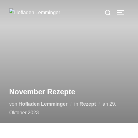
Zum
Suchen
Inhalt
SEITEN
nach:
springen
November Rezepte
Veröffentlicht
von
Hofladen Lemminger
in
Rezept
an
29.
am
Oktober 2023