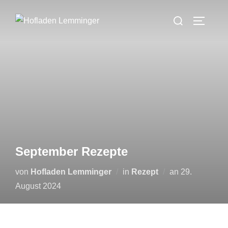
Zum
Suchen
Inhalt
SEITEN
nach:
springen
September Rezepte
Veröffentlicht
von
Hofladen Lemminger
in
Rezept
an
29.
am
August 2024