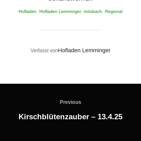
Hofladen
,
Hofladen Lemminger
,
mösbach
,
Regional
BEITRAGSAUTOR
Hofladen Lemminger
Verfasst von
Beitragsnavigation
Previous
Previous
Kirschblütenzauber – 13.4.25