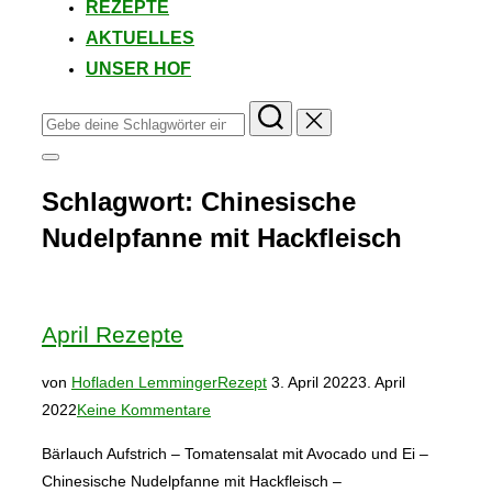
REZEPTE
AKTUELLES
UNSER HOF
Suchen
nach:
Seitenleiste
&
Schlagwort:
Chinesische
Navigation
umschalten
Nudelpfanne mit Hackfleisch
April Rezepte
Veröffentlicht
von
Hofladen Lemminger
Rezept
3. April 2022
3. April
am
2022
Keine Kommentare
Bärlauch Aufstrich – Tomatensalat mit Avocado und Ei –
Chinesische Nudelpfanne mit Hackfleisch –