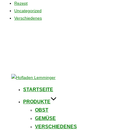
Rezept
Uncategorized
Verschiedenes
Zum
Inhalt
STARTSEITE
springen
PRODUKTE
OBST
GEMÜSE
VERSCHIEDENES