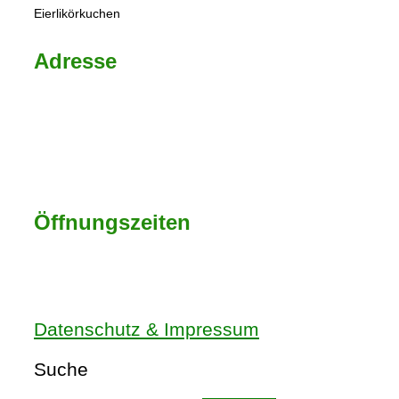
Eierlikörkuchen
Adresse
Renchtalstraße 21
77855 Achern
E-Mail: info@hofladen-lemminger.de
Tel.: 07841 9875
Öffnungszeiten
Mon – Fr: 8:00 - 18:00 Uhr
Samstag: 8:00 - 13:00 Uhr
Datenschutz & Impressum
Suche