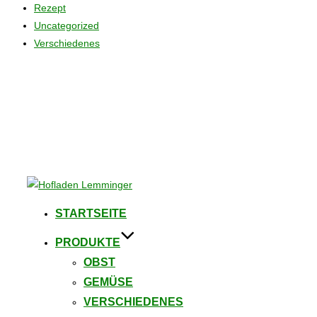
Rezept
Uncategorized
Verschiedenes
Zum
Inhalt
STARTSEITE
springen
PRODUKTE
OBST
GEMÜSE
VERSCHIEDENES