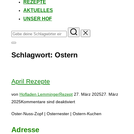
REZEPTE
AKTUELLES
UNSER HOF
Suchen
nach:
Seitenleiste
&
Schlagwort:
Ostern
Navigation
umschalten
April Rezepte
Veröffentlicht
von
Hofladen Lemminger
Rezept
27. März 2025
27. März
am
2025
Kommentare sind deaktiviert
Oster-Nuss-Zopf | Osternester | Ostern-Kuchen
Adresse