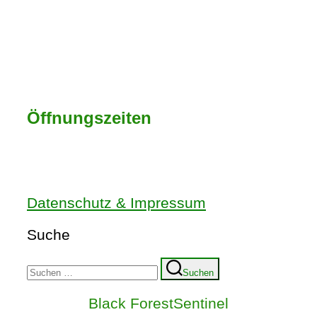
Renchtalstraße 21
77855 Achern
E-Mail: info@hofladen-lemminger.de
Tel.: 07841 9875
Öffnungszeiten
Mon – Fr: 8:00 - 18:00 Uhr
Samstag: 8:00 - 13:00 Uhr
Datenschutz & Impressum
Suche
Suchen
Suchen
nach:
Black ForestSentinel