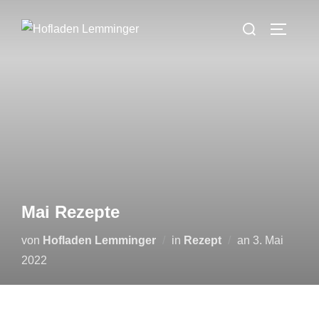
Zum
Suchen
Inhalt
SEITEN
nach:
springen
Mai Rezepte
Veröffentlicht
von
Hofladen Lemminger
in
Rezept
an
3. Mai
am
2022