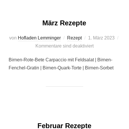
März Rezepte
Veröffentlicht
von
Hofladen Lemminger
Rezept
1. März 2023
am
Kommentare sind deaktiviert
Birnen-Rote-Bete Carpaccio mit Feldsalat | Birnen-
Fenchel-Gratin | Birnen-Quark-Torte | Birnen-Sorbet
Februar Rezepte