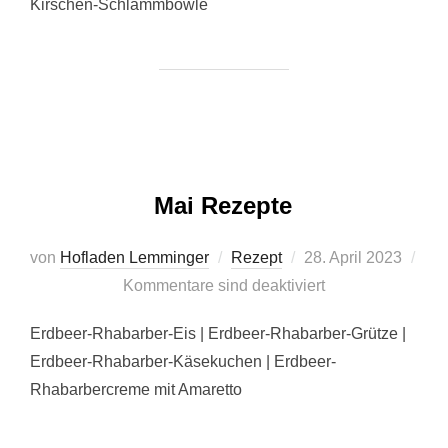
Kirschen-Schlammbowle
Mai Rezepte
Veröffentlicht
von
Hofladen Lemminger
Rezept
28. April 2023
am
Kommentare sind deaktiviert
Erdbeer-Rhabarber-Eis | Erdbeer-Rhabarber-Grütze |
Erdbeer-Rhabarber-Käsekuchen | Erdbeer-
Rhabarbercreme mit Amaretto