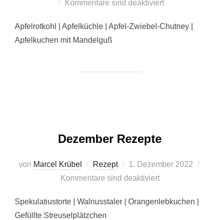
am
Kommentare sind deaktiviert
Apfelrotkohl | Apfelküchle | Apfel-Zwiebel-Chutney |
Apfelkuchen mit Mandelguß
Dezember Rezepte
Veröffentlicht
von
Marcel Krübel
Rezept
1. Dezember 2022
am
Kommentare sind deaktiviert
Spekulatiustorte | Walnusstaler | Orangenlebkuchen |
Gefüllte Streuselplätzchen