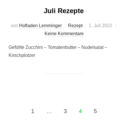
Juli Rezepte
Veröffentlicht
von
Hofladen Lemminger
Rezept
1. Juli 2022
am
Keine Kommentare
Gefüllte Zucchini – Tomatenbutter – Nudelsalat –
Kirschplotzer
Seitennummerierung
1
…
3
4
5
der