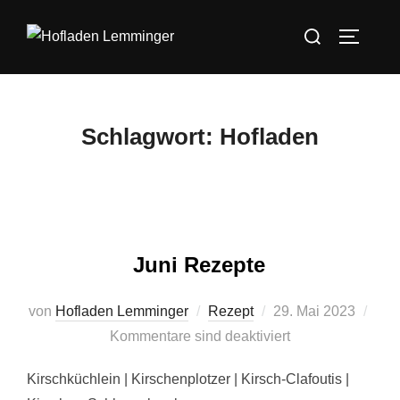
Zum
Suchen
Inhalt
SEITEN
nach:
springen
Schlagwort:
Hofladen
Juni Rezepte
Veröffentlicht
von
Hofladen Lemminger
Rezept
29. Mai 2023
am
Kommentare sind deaktiviert
Kirschküchlein | Kirschenplotzer | Kirsch-Clafoutis |