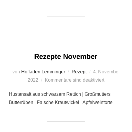
Rezepte November
Veröffentlicht
von
Hofladen Lemminger
Rezept
4. November
am
2022
Kommentare sind deaktiviert
Hustensaft aus schwarzem Rettich | Großmutters
Butterrüben | Falsche Krautwickel | Apfelweintorte